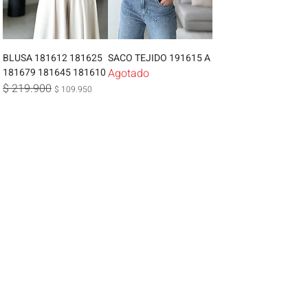
BLUSA 181612 181625
SACO TEJIDO 191615 A
181679 181645 181610
Agotado
$ 219.900
Precio
Precio de oferta
$ 109.950
SALE - 50%
SALE -20%