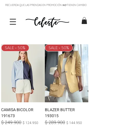
RECUERDA QUE LAS PRENDAS EN PROMOCIÓN
NO
TIENEN CAMBIO
SALE - 50%
SALE - 50%
CAMISA BICOLOR
BLAZER BUTTER
191673
193015
$ 249.900
$ 289.900
Precio
Precio de oferta
Precio
Precio de oferta
$ 124.950
$ 144.950