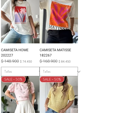
CAMISETA HOME
CAMISETA MATISSE
202227
182267
$ 148.900
$ 168.900
Precio
Precio de oferta
Precio
Precio de oferta
$ 74.450
$ 84.450
SALE - 50%
SALE - 50%