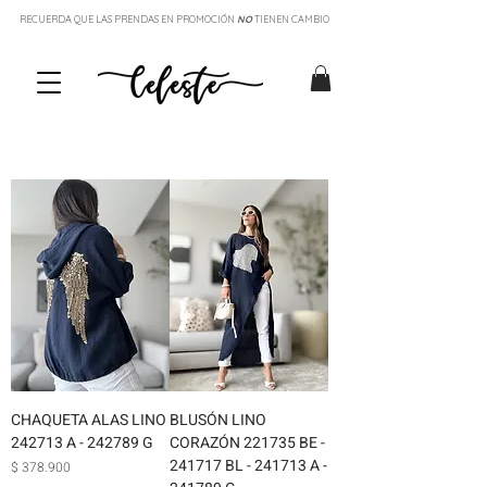
RECUERDA QUE LAS PRENDAS EN PROMOCIÓN
NO
TIENEN CAMBIO
CHAQUETA ALAS LINO
BLUSÓN LINO
242713 A - 242789 G
CORAZÓN 221735 BE -
241717 BL - 241713 A -
Precio
$ 378.900