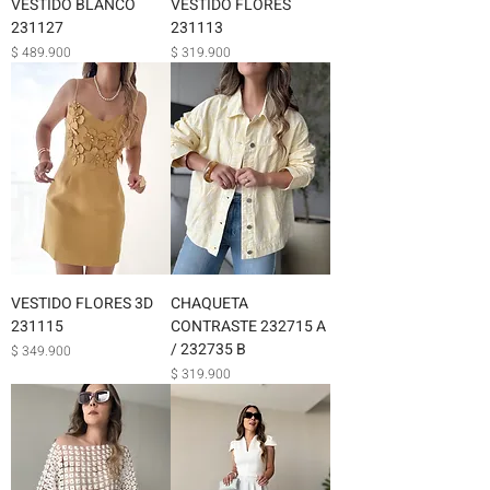
VESTIDO BLANCO
VESTIDO FLORES
231127
231113
Precio
Precio
$ 489.900
$ 319.900
VESTIDO FLORES 3D
CHAQUETA
231115
CONTRASTE 232715 A
/ 232735 B
Precio
$ 349.900
Precio
$ 319.900