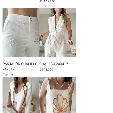
241789 G
Precio
$ 368.900
PANTALÓN OJALILLO
CHALECO 243417
242317
Precio
$ 378.900
Precio
$ 368.900