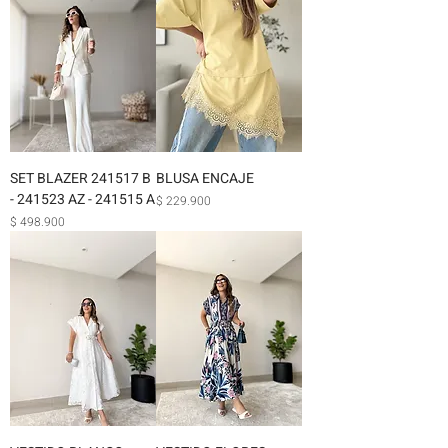
SET BLAZER 241517 B
BLUSA ENCAJE
- 241523 AZ - 241515 A
Precio
$ 229.900
Precio
$ 498.900