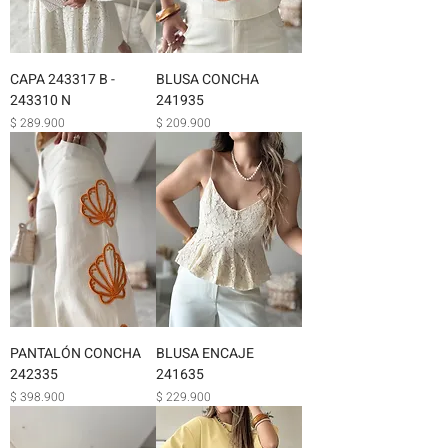
CAPA 243317 B -
BLUSA CONCHA
243310 N
241935
Precio
Precio
$ 289.900
$ 209.900
PANTALÓN CONCHA
BLUSA ENCAJE
242335
241635
Precio
Precio
$ 398.900
$ 229.900