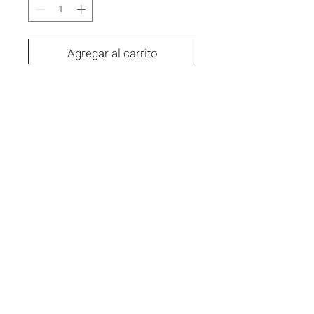
Agregar al carrito
Comprar ahora
ACCESORIO
El valor no incluye el cinturón , este se
vende por separado .
servicioalcliente@celesteropa.com
+ 57 3016389727
Políticas
de cambio
Políticas
de envios
Términos y condiciones