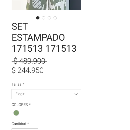
SET
ESTAMPADO
171513 171513
Precio
 $ 489.900 
Precio
$ 244.950
de
Tallas
*
oferta
Elegir
COLORES
*
Cantidad
*