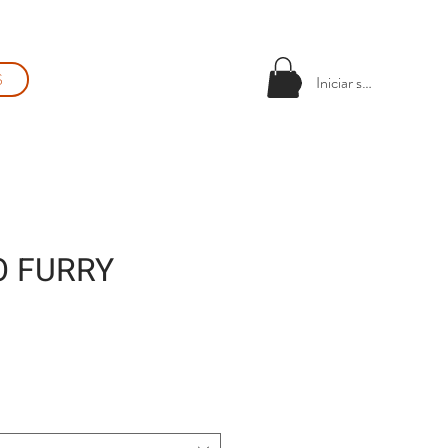
S
Iniciar sesión
 FURRY
ecio