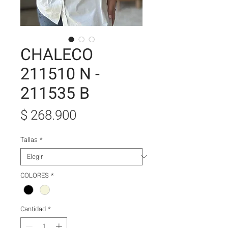
CHALECO
211510 N -
211535 B
Precio
$ 268.900
Tallas
*
COLORES
*
Cantidad
*